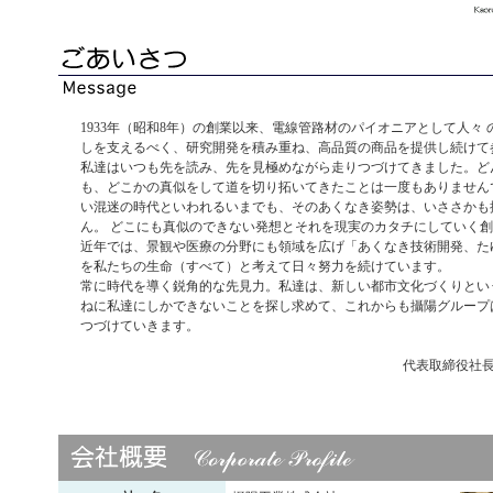
1933年（昭和8年）の創業以来、電線管路材のパイオニアとして人々
しを支えるべく、研究開発を積み重ね、高品質の商品を提供し続けて
私達はいつも先を読み、先を見極めながら走りつづけてきました。ど
も、どこかの真似をして道を切り拓いてきたことは一度もありません
い混迷の時代といわれるいまでも、そのあくなき姿勢は、いささかも
ん。 どこにも真似のできない発想とそれを現実のカタチにしていく
近年では、景観や医療の分野にも領域を広げ「あくなき技術開発、た
を私たちの生命（すべて）と考えて日々努力を続けています。
常に時代を導く鋭角的な先見力。私達は、新しい都市文化づくりとい
ねに私達にしかできないことを探し求めて、これからも攝陽グループ
つづけていきます。
代表取締役社