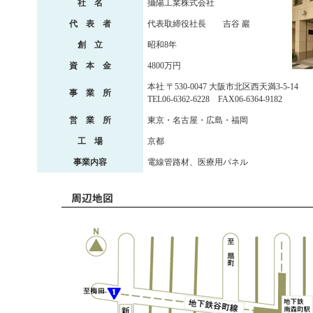
社 名
攝陽工業株式会社
代 表 者
代表取締役社長 吉谷 巖
創 立
昭和8年
資 本 金
4800万円
本社 〒530-0047 大阪市北区西天満3-5-14
事 業 所
TEL06-6362-6228 FAX06-6364-9182
営 業 所
東京・名古屋・広島・福岡
工 場
京都
事業内容
電線管路材、医療用パネル