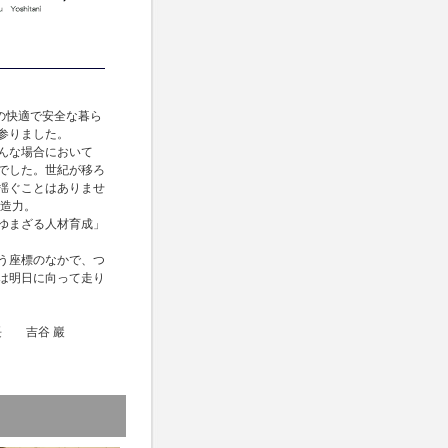
 の快適で安全な暮ら
参りました。
んな場合において
でした。世紀が移ろ
揺ぐことはありませ
創造力。
ゆまざる人材育成」
う座標のなかで、つ
は明日に向って走り
長 吉谷 巖