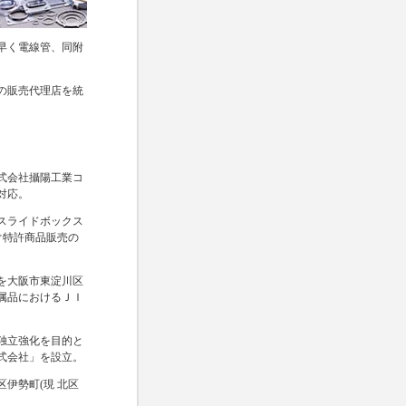
早く電線管、同附
の販売代理店を統
、
式会社攝陽工業コ
対応。
スライドボックス
つぐ特許商品販売の
を大阪市東淀川区
属品におけるＪＩ
独立強化を目的と
式会社」を設立。
伊勢町(現 北区