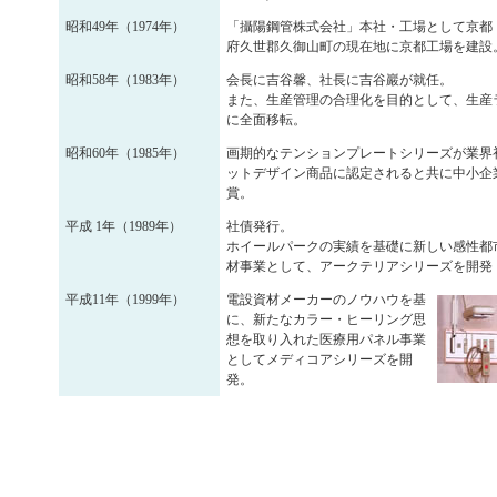
昭和49年（1974年）
「攝陽鋼管株式会社」本社・工場として京都
府久世郡久御山町の現在地に京都工場を建設
昭和58年（1983年）
会長に吉谷馨、社長に吉谷巖が就任。
また、生産管理の合理化を目的として、生産
に全面移転。
昭和60年（1985年）
画期的なテンションプレートシリーズが業界
ットデザイン商品に認定されると共に中小企
賞。
平成 1年（1989年）
社債発行。
ホイールパークの実績を基礎に新しい感性都
材事業として、アークテリアシリーズを開発
平成11年（1999年）
電設資材メーカーのノウハウを基
に、新たなカラー・ヒーリング思
想を取り入れた医療用パネル事業
としてメディコアシリーズを開
発。