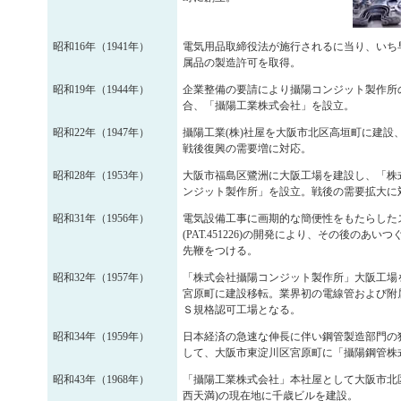
昭和16年（1941年）
電気用品取締役法が施行されるに当り、いち
属品の製造許可を取得。
昭和19年（1944年）
企業整備の要請により攝陽コンジット製作所
合、「攝陽工業株式会社」を設立。
昭和22年（1947年）
攝陽工業(株)社屋を大阪市北区高垣町に建設
戦後復興の需要増に対応。
昭和28年（1953年）
大阪市福島区鷺洲に大阪工場を建設し、「株
ンジット製作所」を設立。戦後の需要拡大に
昭和31年（1956年）
電気設備工事に画期的な簡便性をもたらした
(PAT.451226)の開発により、その後のあい
先鞭をつける。
昭和32年（1957年）
「株式会社攝陽コンジット製作所」大阪工場
宮原町に建設移転。業界初の電線管および附
Ｓ規格認可工場となる。
昭和34年（1959年）
日本経済の急速な伸長に伴い鋼管製造部門の
して、大阪市東淀川区宮原町に「攝陽鋼管株
昭和43年（1968年）
「攝陽工業株式会社」本社屋として大阪市北区
西天満)の現在地に千歳ビルを建設。