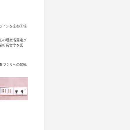
。
ラインを京都工場
初の通産省選定グ
業町長官庁を受
市づくりへの景観